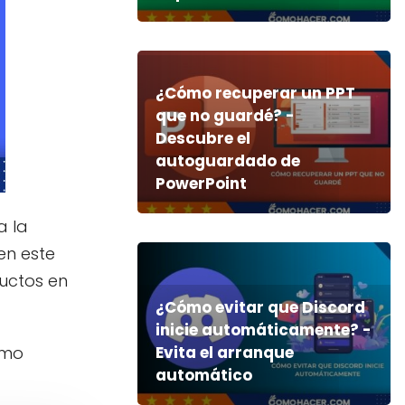
¿Cómo recuperar un PPT
que no guardé? -
Descubre el
autoguardado de
PowerPoint
a la
en este
uctos en
¿Cómo evitar que Discord
inicie automáticamente? -
ómo
Evita el arranque
automático