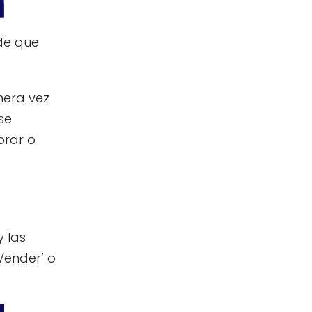
ede que
mera vez
se
prar o
y las
Vender’ o