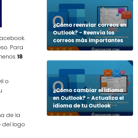
¿Cómo reenviar correos en
Outlook? - Reenvía los
Facebook.
correos más importantes
eso. Para
 menos
18
il o
u
¿Cómo cambiar el idioma
en Outlook? - Actualiza el
idioma de tu Outlook
ha de la
 del logo