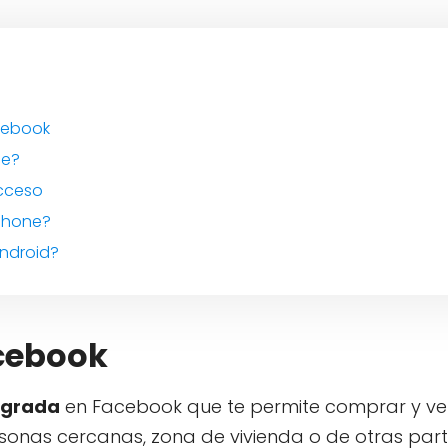
cebook
ce?
acceso
iPhone?
ndroid?
cebook
egrada
en Facebook que te permite comprar y v
nas cercanas, zona de vivienda o de otras part