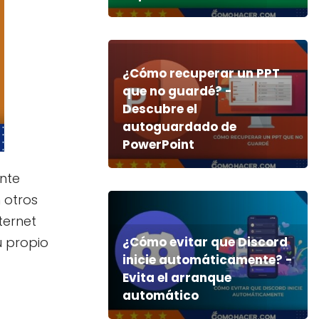
¿Cómo recuperar un PPT
que no guardé? -
Descubre el
autoguardado de
PowerPoint
ente
 otros
ternet
u propio
¿Cómo evitar que Discord
inicie automáticamente? -
Evita el arranque
automático