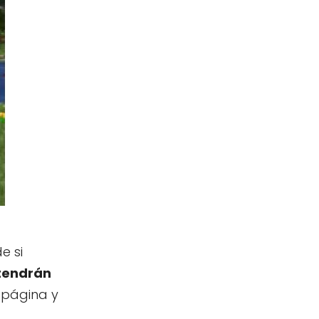
e si
 tendrán
 página y