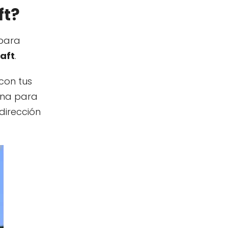
ft?
 para
aft
.
con tus
sona para
dirección