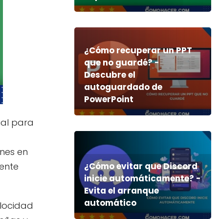
¿Cómo recuperar un PPT
que no guardé? -
Descubre el
autoguardado de
PowerPoint
ial para
ones en
iente
¿Cómo evitar que Discord
inicie automáticamente? -
Evita el arranque
automático
elocidad