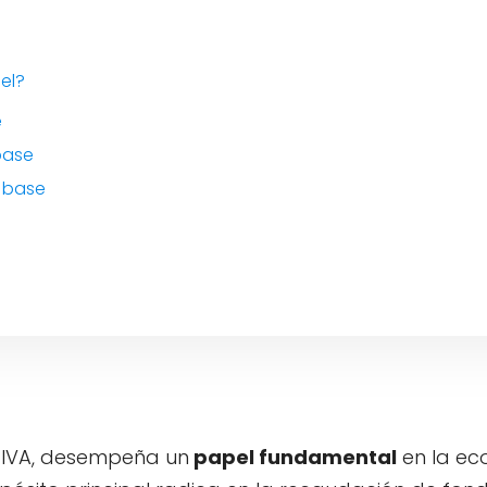
cel?
e
base
o base
 IVA, desempeña un
papel fundamental
en la e