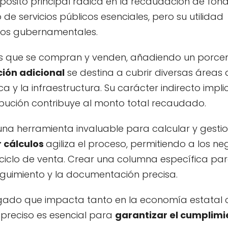
ósito principal radica en la recaudación de fon
de servicios públicos esenciales, pero su utilidad
esos gubernamentales.
icios que se compran y venden, añadiendo un porcen
ción adicional
se destina a cubrir diversas áreas 
 y la infraestructura. Su carácter indirecto impl
bución contribuye al monto total recaudado.
una herramienta invaluable para calcular y gestio
r cálculos
agiliza el proceso, permitiendo a los ne
ciclo de venta. Crear una columna específica par
 seguimiento y la documentación precisa.
regado que impacta tanto en la economía estatal
 preciso es esencial para
garantizar el cumplimi