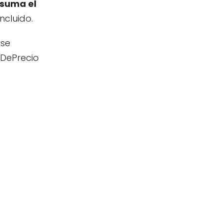
suma el
ncluido.
 se
aDePrecio