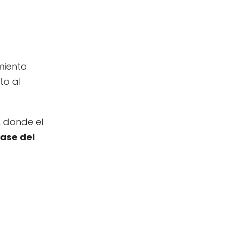
mienta
to al
 donde el
ase del