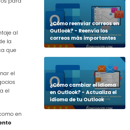
dos para
¿Cómo reenviar correos en
Outlook? - Reenvía los
taje al
correos más importantes
de la
ica que
nar el
gocios
¿Cómo cambiar el idioma
a el
en Outlook? - Actualiza el
idioma de tu Outlook
 como en
ento