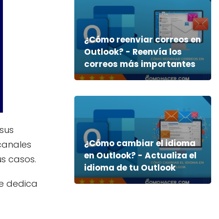
¿Cómo reenviar correos en
Outlook? - Reenvía los
correos más importantes
sus
¿Cómo cambiar el idioma
canales
en Outlook? - Actualiza el
s casos.
idioma de tu Outlook
se dedica