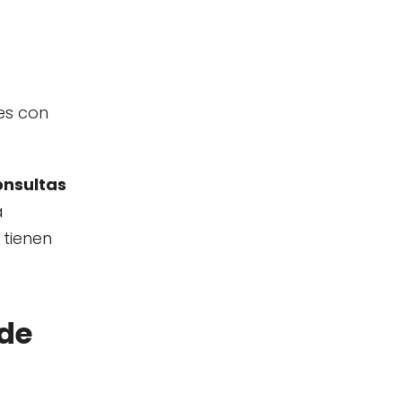
es con
onsultas
a
 tienen
 de