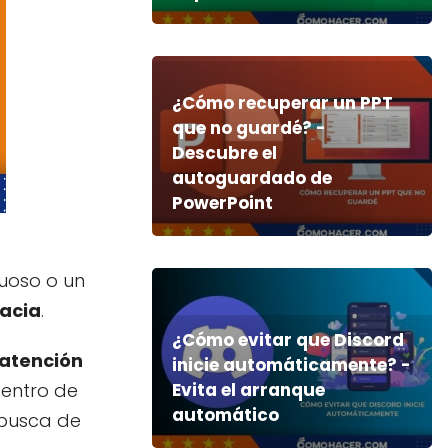
¿Cómo recuperar un PPT
que no guardé? -
Descubre el
autoguardado de
PowerPoint
tuoso o un
cacia
.
¿Cómo evitar que Discord
 atención
inicie automáticamente? -
centro de
Evita el arranque
automático
n busca de