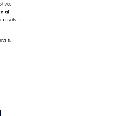
tivo,
n al
 resolver
a ti.