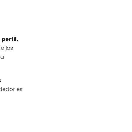
perfil.
e los
ca
s
ndedor es