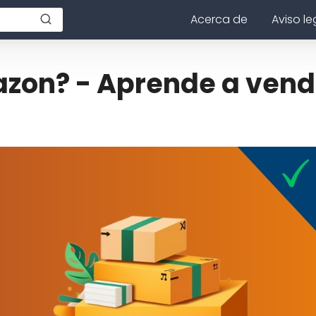
Acerca de
Aviso le
zon? - Aprende a vend