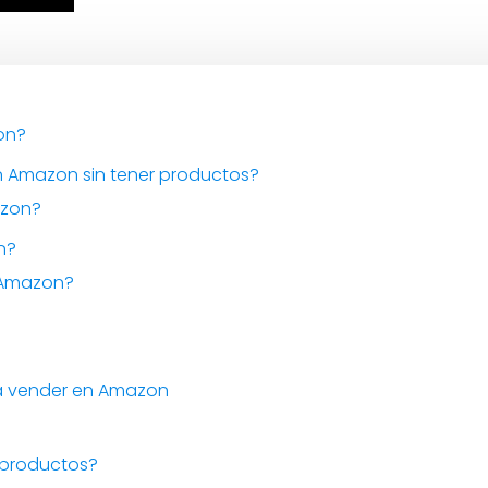
on?
 Amazon sin tener productos?
azon?
n?
 Amazon?
ra vender en Amazon
 productos?