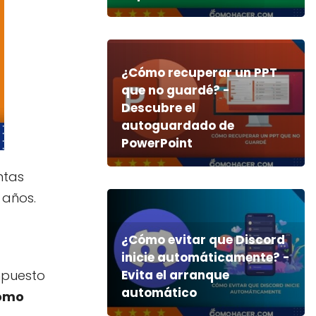
¿Cómo recuperar un PPT
que no guardé? -
Descubre el
autoguardado de
PowerPoint
ntas
 años.
¿Cómo evitar que Discord
inicie automáticamente? -
puesto
Evita el arranque
automático
como