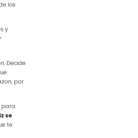
de los
s y
r
n. Decide
que
azon, por
e para
iz se
ue te