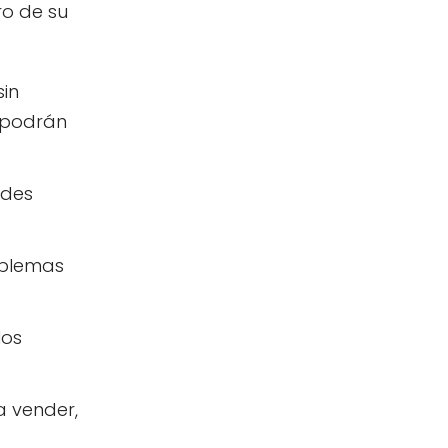
ro de su
in
s podrán
edes
oblemas
los
a vender,