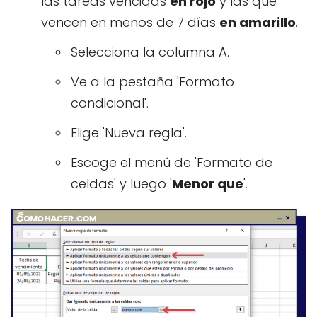
las tareas vencidas
en rojo
y las que
vencen en menos de 7 días
en amarillo
.
Selecciona la columna A.
Ve a la pestaña 'Formato
condicional'.
Elige 'Nueva regla'.
Escoge el menú de 'Formato de
celdas' y luego '
Menor que
'.