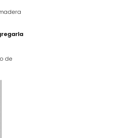
e madera
regarla
do de