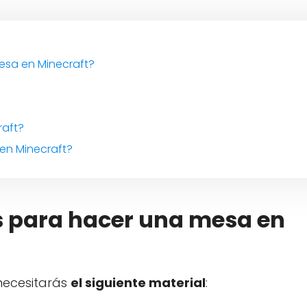
esa en Minecraft?
raft?
n Minecraft?
s para hacer una mesa en
necesitarás
el siguiente material
: