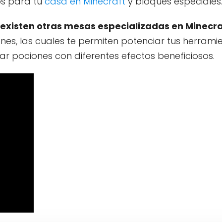
os para tu
casa en Minecraft
y bloques especiales
existen otras mesas especializadas en Minecra
s, las cuales te permiten potenciar tus herrami
 pociones con diferentes efectos beneficiosos.