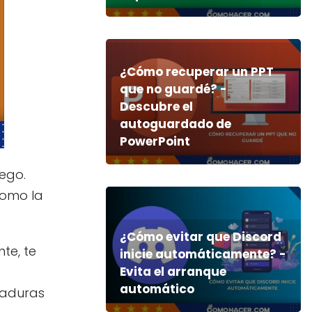
¿Cómo recuperar un PPT
que no guardé? -
Descubre el
autoguardado de
PowerPoint
uego.
como la
¿Cómo evitar que Discord
te, te
inicie automáticamente? -
Evita el arranque
automático
maduras