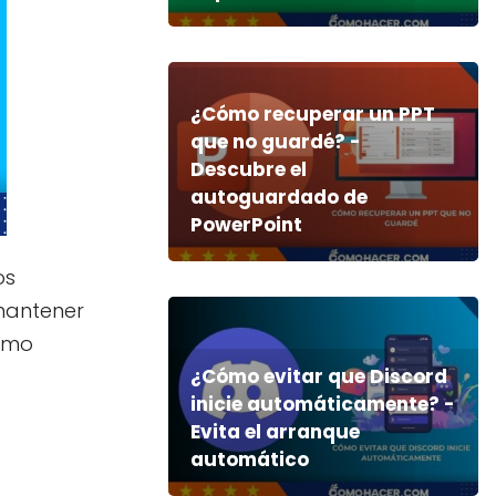
¿Cómo recuperar un PPT
que no guardé? -
Descubre el
autoguardado de
PowerPoint
os
antener
cómo
¿Cómo evitar que Discord
inicie automáticamente? -
Evita el arranque
automático