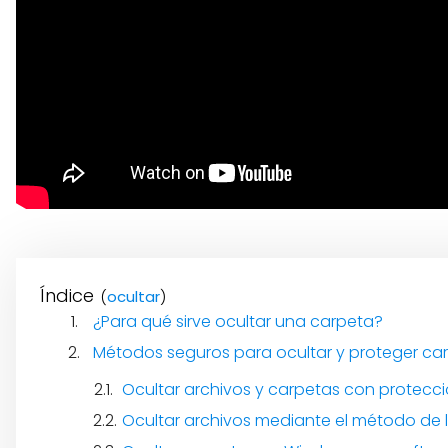
Índice
(
)
¿Para qué sirve ocultar una carpeta?
Métodos seguros para ocultar y proteger car
Ocultar archivos y carpetas con protecc
Ocultar archivos mediante el método de 