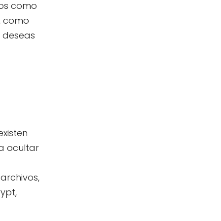
ivos como
e, como
e deseas
xisten
a ocultar
archivos,
ypt,