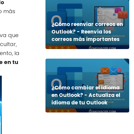
do
no más
¿Cómo reenviar correos en
Outlook? - Reenvía los
iva que
correos más importantes
cultar,
ento, la
e en tu
¿Cómo cambiar el idioma
en Outlook? - Actualiza el
idioma de tu Outlook