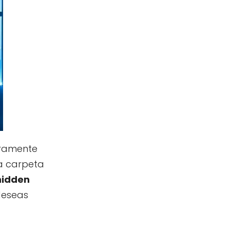
geramente
la carpeta
hidden
deseas