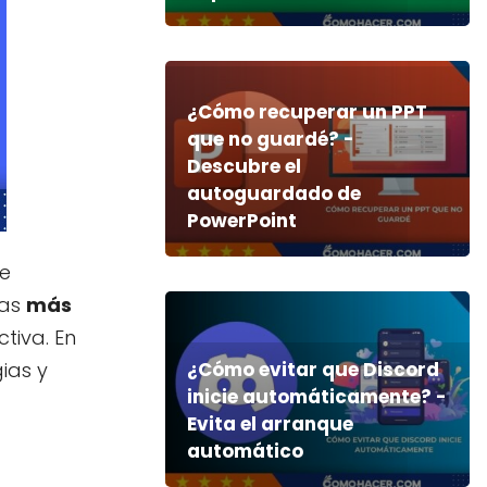
¿Cómo recuperar un PPT
que no guardé? -
Descubre el
autoguardado de
PowerPoint
de
las
más
tiva. En
ias y
¿Cómo evitar que Discord
inicie automáticamente? -
Evita el arranque
automático