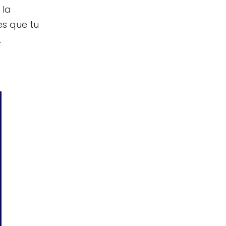
 la
es que tu
.