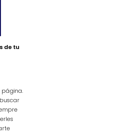
s de tu
 página.
 buscar
siempre
erles
arte