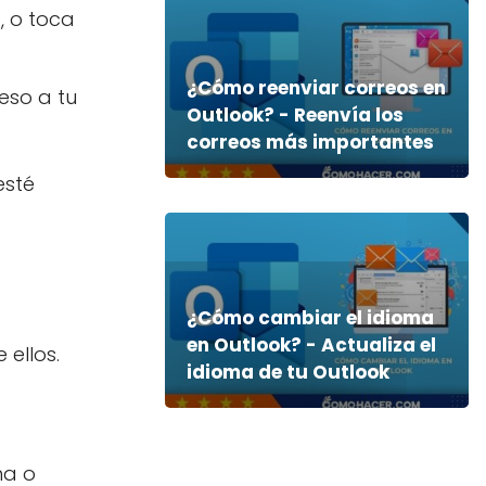
, o toca
¿Cómo reenviar correos en
eso a tu
Outlook? - Reenvía los
correos más importantes
esté
¿Cómo cambiar el idioma
en Outlook? - Actualiza el
ellos.
idioma de tu Outlook
na o