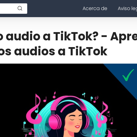
Acerca de
Aviso le
 audio a TikTok? - Apr
os audios a TikTok